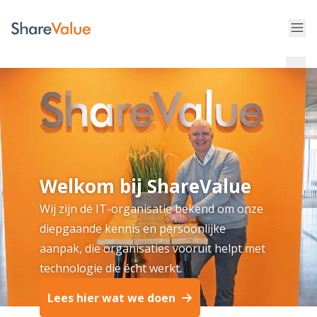
Welkom bij ShareValue
Wij zijn dé IT-organisatie bekend om onze
diepgaande kennis en persoonlijke
aanpak, die organisaties vooruit helpt met
technologie die écht werkt.
Lees hier wat we doen