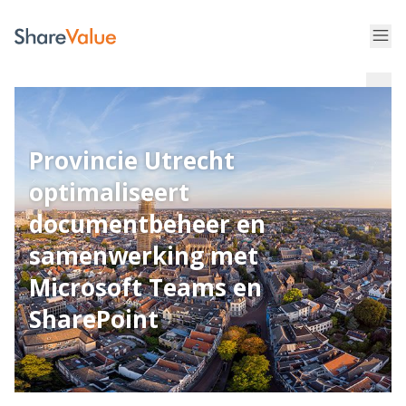
Provincie Utrecht
optimaliseert
documentbeheer en
samenwerking met
Microsoft Teams en
SharePoint