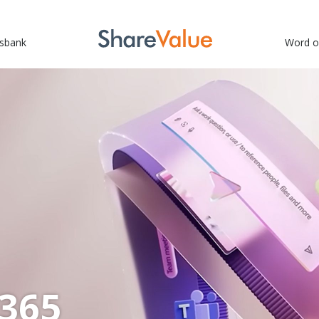
sbank
Word o
 365