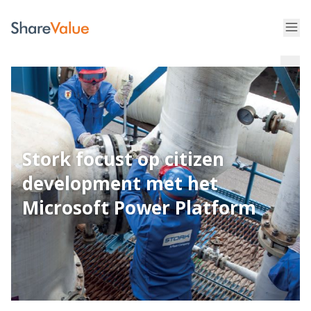
Stork focust op citizen
development met het
Microsoft Power Platform