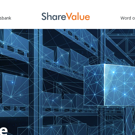
sbank
Word o
e