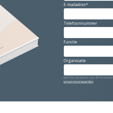
E-mailadres*
Telefoonnummer
Functie
Organisatie
Met het versturen van dit formulie
privacyvoorwaarden
.