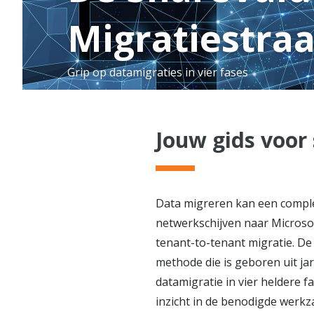
Migratiestraa
Grip op datamigraties in vier fases
Jouw gids voor
Data migreren kan een comple
netwerkschijven naar Microsof
tenant-to-tenant migratie. D
methode die is geboren uit ja
datamigratie in vier heldere f
inzicht in de benodigde werkz