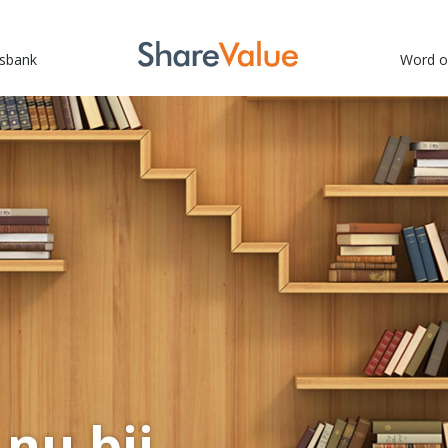
sbank
Word o
 nu bij